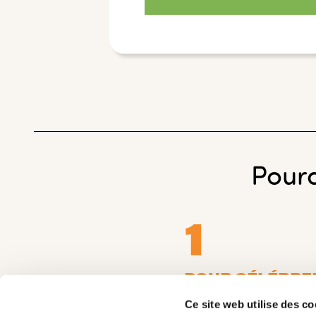
Pourq
1
POUR CÉLÉBRER
LES SUCCÈS DE
Ce site web utilise des co
ÉTUDIANT.ES Q