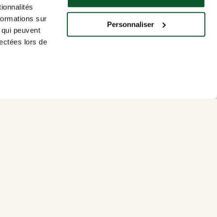
DIPLOMATION ET
ionnalités
 LA RÉUSSITE
formations sur
Personnaliser
, qui peuvent
lectées lors de
pour
 et