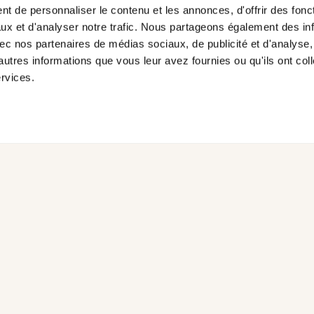
OLAIRE ET
VALORISENT LA 
t de personnaliser le contenu et les annonces, d'offrir des fonct
A SOCIÉTÉ À
L’IMPORTANCE DE
ux et d'analyser notre trafic. Nous partageons également des in
 avec nos partenaires de médias sociaux, de publicité et d'analyse
L'IMPORTANCE DE
ÉDUCATIVE.
autres informations que vous leur avez fournies ou qu'ils ont col
URS.
ervices.
Comment participer?
Téléchargez
uitement le matériel
Prenez un moment 
et partagez les
féliciter les élèves