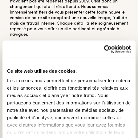
n’avaient pas été repensés depuis 2009. C’est donc un
changement qui était très attendu. Nous sommes
immensément fiers de vous présenter cette toute nouvelle
version de notre site adoptant une nouvelle image, fruit de
mois de travail intense. Chaque détail a été soigneusement
repensé pour vous offrir un site pertinent et agréable à
naviguer.
Une navigation simplifiée
Nous vous invitons à explorer notre site où vous découvrirez
une identité visuelle qui nous représente et des contenus
choisis avec rigueur. Notre site propose notamment une
nouvelle page où toutes nos publications (rapports et
Ce site web utilise des cookies.
bilans, dossiers thématiques, sondages, document
Les cookies nous permettent de personnaliser le contenu
d’informations, fiches et infographies et mémoires) sont
rassemblées et où il est possible d’effectuer des recherches
et les annonces, d'offrir des fonctionnalités relatives aux
selon le thème ou la catégorie. Ce nouvel onglet facilitera
médias sociaux et d'analyser notre trafic. Nous
grandement l’accès à toutes les informations qui sont
partageons également des informations sur l'utilisation de
pertinentes pour vous.
notre site avec nos partenaires de médias sociaux, de
Des contenus diversifiés
publicité et d'analyse, qui peuvent combiner celles-ci
Ce nouveau site offre également une bonification des
avec d'autres informations que vous leur avez fournies
contenus et nous nous faisons un devoir de les faire
ou qu'ils ont collectées lors de votre utilisation de leurs
évoluer. En effet, vous retrouverez plus d’informations sur