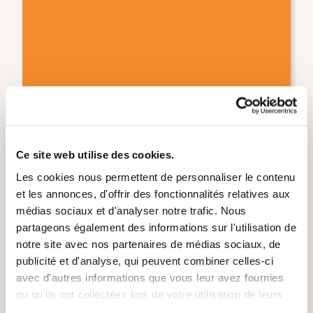
9 JANVIER 2024
Plan de rattrapage scolaire du ministère de
l'Éducation - Le Réseau québécois pour la
Ce site web utilise des cookies.
réussite éducative en appelle à une
mobilisation sociétale et des efforts concertés
Les cookies nous permettent de personnaliser le contenu
pour éviter une hausse du décrochage scolaire
et les annonces, d'offrir des fonctionnalités relatives aux
médias sociaux et d'analyser notre trafic. Nous
Communiqués de presse
partageons également des informations sur l'utilisation de
notre site avec nos partenaires de médias sociaux, de
publicité et d'analyse, qui peuvent combiner celles-ci
avec d'autres informations que vous leur avez fournies
ou qu'ils ont collectées lors de votre utilisation de leurs
services.